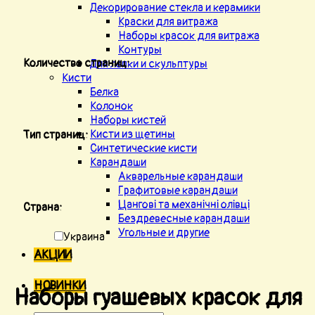
Декорирование стекла и керамики
Краски для витража
Наборы красок для витража
Контуры
Количество страниц:
Для лепки и скульптуры
Кисти
Белка
Колонок
Наборы кистей
Кисти из щетины
Тип страниц:
Синтетические кисти
Карандаши
Акварельные карандаши
Графитовые карандаши
Цангові та механічні олівці
Страна:
Бездревесные карандаши
Угольные и другие
Украина
АКЦИИ
НОВИНКИ
Наборы гуашевых красок для