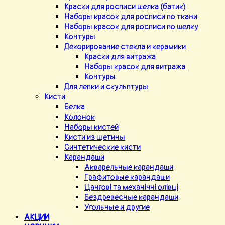
Краски для росписи шелка (батик)
Наборы красок для росписи по ткани
Наборы красок для росписи по шелку
Контуры
Декорирование стекла и керамики
Краски для витража
Наборы красок для витража
Контуры
Для лепки и скульптуры
Кисти
Белка
Колонок
Наборы кистей
Кисти из щетины
Синтетические кисти
Карандаши
Акварельные карандаши
Графитовые карандаши
Цангові та механічні олівці
Бездревесные карандаши
Угольные и другие
АКЦИИ