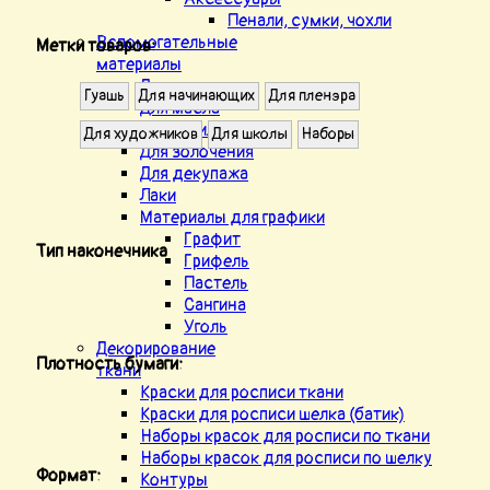
Пенали, сумки, чохли
Вспомогательные
Метки товаров:
материалы
Для акварели
Гуашь
Для начинающих
Для пленэра
Для масла
Для акрила
Для художников
Для школы
Наборы
Для золочения
Для декупажа
Лаки
Материалы для графики
Графит
Тип наконечника
Грифель
Пастель
Сангина
Уголь
Декорирование
Плотность бумаги:
ткани
Краски для росписи ткани
Краски для росписи шелка (батик)
Наборы красок для росписи по ткани
Наборы красок для росписи по шелку
Формат:
Контуры