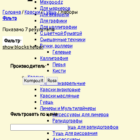
Maxgoodz
Для маркеров
Головна
/
Краски
/
Гуашь
/
Наборы
Для акварели
Фільтр
Для графики
Для каллиграфии
Показано 7 результатів
С цветной бумагой
Смешанные техники
Фильтр:
Ручки, роллери
show blocks helper
Гелевые
Каллиграфия
Перья
Производитель:
Кисти
Краски
Kompozit
Rosa
Краски акварельные
Краски акриловые
Краски масляные
Гуашь
Линеры и Мультилайнеры
Фильтровать по цене:
Аксессуары для линеров
Рапидографы
Тушь для рапидографов
Тушь для рисования
Аксессуары