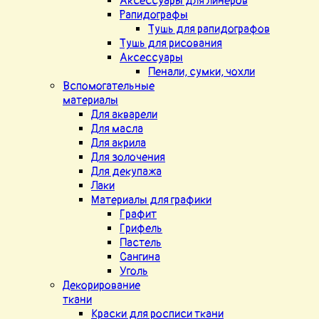
Аксессуары для линеров
Рапидографы
Тушь для рапидографов
Тушь для рисования
Аксессуары
Пенали, сумки, чохли
Вспомогательные
материалы
Для акварели
Для масла
Для акрила
Для золочения
Для декупажа
Лаки
Материалы для графики
Графит
Грифель
Пастель
Сангина
Уголь
Декорирование
ткани
Краски для росписи ткани