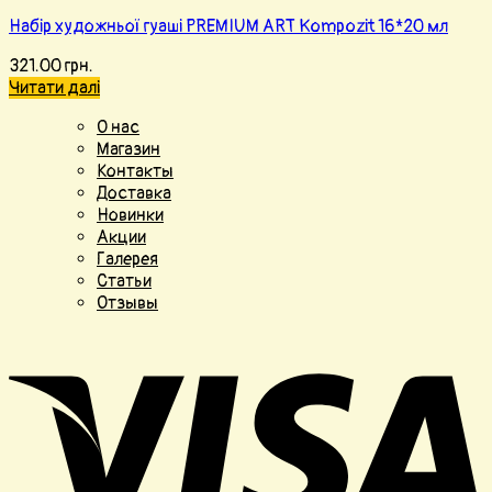
Набір художньої гуаші PREMIUM ART Kompozit 16*20 мл
321.00
грн.
Читати далі
О нас
Магазин
Контакты
Доставка
Новинки
Акции
Галерея
Статьи
Отзывы