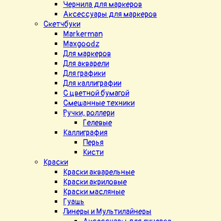
Чернила для маркеров
Аксессуары для маркеров
Скетчбуки
Markerman
Maxgoodz
Для маркеров
Для акварели
Для графики
Для каллиграфии
С цветной бумагой
Смешанные техники
Ручки, роллери
Гелевые
Каллиграфия
Перья
Кисти
Краски
Краски акварельные
Краски акриловые
Краски масляные
Гуашь
Линеры и Мультилайнеры