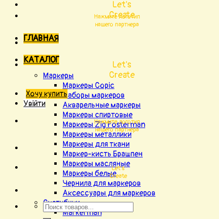
Let's
Create
Нажмите логотип
нашего партнера
ГЛАВНАЯ
КАТАЛОГ
Let's
Create
Маркеры
Маркеры Copic
Хочу купить
Наборы маркеров
Увійти
Акварельные маркеры
Маркеры спиртовые
Нажмите логотип
Маркеры Zig Posterman
нашего партнера
Маркеры металлики
Маркеры для ткани
Маркер-кисть Брашпен
Маркеры масляные
Let's
Маркеры белые
Create
Чернила для маркеров
Аксессуары для маркеров
Скетчбуки
Markerman