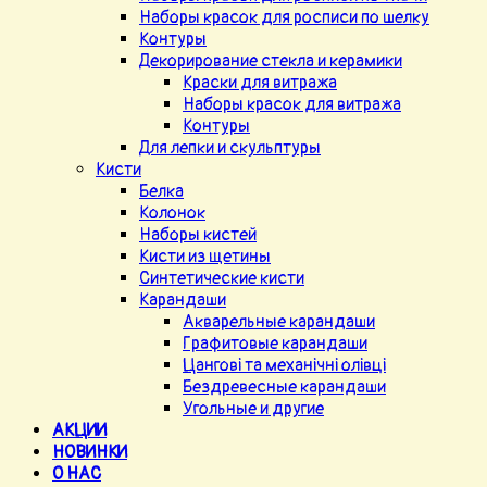
Наборы красок для росписи по шелку
Контуры
Декорирование стекла и керамики
Краски для витража
Наборы красок для витража
Контуры
Для лепки и скульптуры
Кисти
Белка
Колонок
Наборы кистей
Кисти из щетины
Синтетические кисти
Карандаши
Акварельные карандаши
Графитовые карандаши
Цангові та механічні олівці
Бездревесные карандаши
Угольные и другие
АКЦИИ
НОВИНКИ
О НАС