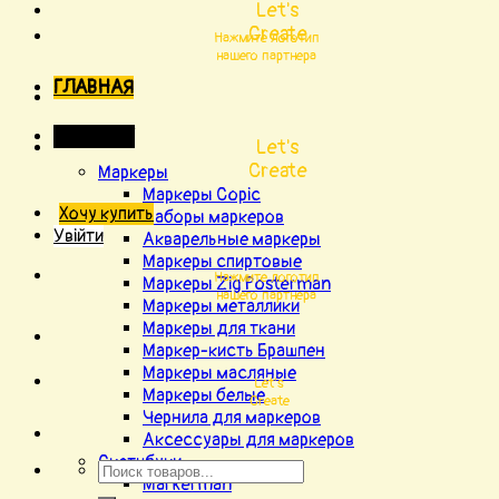
Let's
Create
Нажмите логотип
нашего партнера
ГЛАВНАЯ
КАТАЛОГ
Let's
Create
Маркеры
Маркеры Copic
Хочу купить
Наборы маркеров
Увійти
Акварельные маркеры
Маркеры спиртовые
Нажмите логотип
Маркеры Zig Posterman
нашего партнера
Маркеры металлики
Маркеры для ткани
Маркер-кисть Брашпен
Маркеры масляные
Let's
Маркеры белые
Create
Чернила для маркеров
Аксессуары для маркеров
Скетчбуки
Markerman