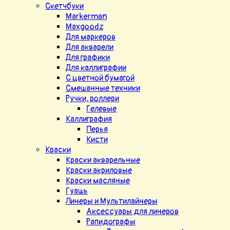
Скетчбуки
Markerman
Maxgoodz
Для маркеров
Для акварели
Для графики
Для каллиграфии
С цветной бумагой
Смешанные техники
Ручки, роллери
Гелевые
Каллиграфия
Перья
Кисти
Краски
Краски акварельные
Краски акриловые
Краски масляные
Гуашь
Линеры и Мультилайнеры
Аксессуары для линеров
Рапидографы