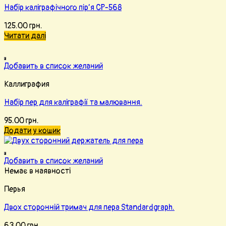
Набір каліграфічного пір’я СР-568
125.00
грн.
Читати далі
Добавить в список желаний
Каллиграфия
Набір пер для каліграфії та малювання.
95.00
грн.
Додати у кошик
Добавить в список желаний
Немає в наявності
Перья
Двох сторонній тримач для пера Standardgraph.
63.00
грн.