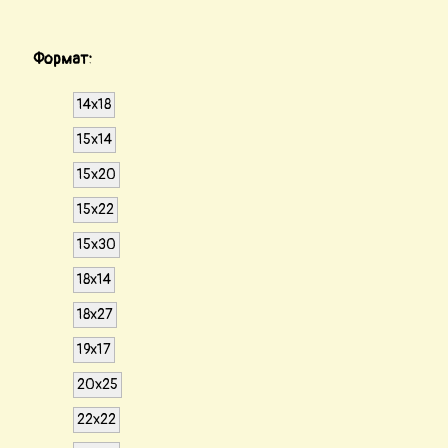
Формат:
14х18
15х14
15х20
15х22
15х30
18х14
18х27
19х17
20х25
22х22