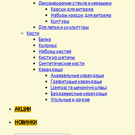
Декорирование стекла и керамики
Краски для витража
Наборы красок для витража
Контуры
Для лепки и скульптуры
Кисти
Белка
Колонок
Наборы кистей
Кисти из щетины
Синтетические кисти
Карандаши
Акварельные карандаши
Графитовые карандаши
Цангові та механічні олівці
Бездревесные карандаши
Угольные и другие
АКЦИИ
НОВИНКИ