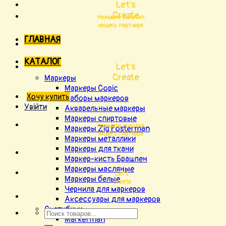
Let's
Create
Нажмите логотип
нашего партнера
ГЛАВНАЯ
КАТАЛОГ
Let's
Create
Маркеры
Маркеры Copic
Хочу купить
Наборы маркеров
Увійти
Акварельные маркеры
Маркеры спиртовые
Нажмите логотип
Маркеры Zig Posterman
нашего партнера
Маркеры металлики
Маркеры для ткани
Маркер-кисть Брашпен
Маркеры масляные
Let's
Маркеры белые
Create
Чернила для маркеров
Аксессуары для маркеров
Скетчбуки
Markerman