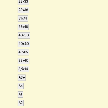
23х33
25х36
31х41
36х48
40х50
40х60
45х65
55х40
8,9х14
А3+
А4
А1
А2