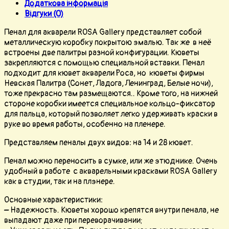
Додаткова інформація
Відгуки (0)
Пенал для акварели ROSA Gallery представляет собой
металлическую коробку покрытою эмалью. Так же в неё
встроены две палитры разной конфигурации. Кюветы
закрепляются с помощью специальной вставки. Пенал
подходит для кювет акварели Роса, но кюветы фирмы
Невская Палитра (Сонет, Ладога, Ленинград, Белые ночи),
тоже прекрасно там размещаются.. Кроме того, на нижней
стороне коробки имеется специальное кольцо-фиксатор
для пальца, который позволяет легко удерживать краски в
руке во время работы, особенно на пленере.
Представляем пеналы двух видов: на 14 и 28 кювет.
Пенал можно переносить в сумке, или же этюднике. Очень
удобный в работе с акварельными красками ROSA Gallery
как в студии, так и на плэнере.
Основные характеристики:
– Надежность. Кюветы хорошо крепятся внутри пенала, не
выпадают даже при переворачивании;