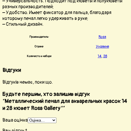
– Универсальность. Подходит под кюветы и полукюветы
разных производителей;
– Удобство. Имеет фиксатор для пальца, благодаря
которому пенал легко удерживать в руке;
– Стильный дизайн.
Rosa
Производитель:
Украина
Страна:
14
,
28
Количесто в наборе
Відгуки
Відгуків немає, поки що.
Будьте першим, хто залишив відгук
“Металлический пенал для акварельных красок 14
и 28 кювет Rosa Gallery”“
Ваша оцінка
Ваш відгук
*