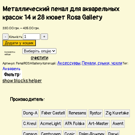
Металлический пенал для акварельных
красок 14 и 28 кювет Rosa Gallery
330.00
грн.
–
435.00
грн.
Кількість
Додати у кошик
Количесто в
наборе
ОЧИСТИТИ
Аксессуары
Пенали, сумки, чохли
Артикул:
PenalROSAGallery
Категорії:
,
Тег:
Акварель
Фильтр:
show blocks helper
Производитель:
Dong-A
Faber Castell
Renesans
Rystor
Zig Kuretake
С.Kreul
AcmeLight
APA Polska
Art-Master
Axent
Canson
Centropen
Copic
Daler-Rowney
Darwi