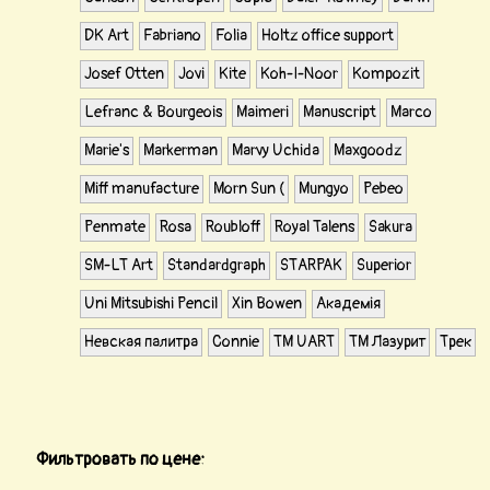
DK Art
Fabriano
Folia
Holtz office support
Josef Otten
Jovi
Kite
Koh-I-Noor
Kompozit
Lefranc & Bourgeois
Maimeri
Manuscript
Marco
Marie's
Markerman
Marvy Uchida
Maxgoodz
Miff manufacture
Morn Sun (
Mungyo
Pebeo
Penmate
Rosa
Roubloff
Royal Talens
Sakura
SM-LT Art
Standardgraph
STARPAK
Superior
Uni Mitsubishi Pencil
Xin Bowen
Академія
Невская палитра
Сonnie
ТМ UART
ТМ Лазурит
Трек
Фильтровать по цене: