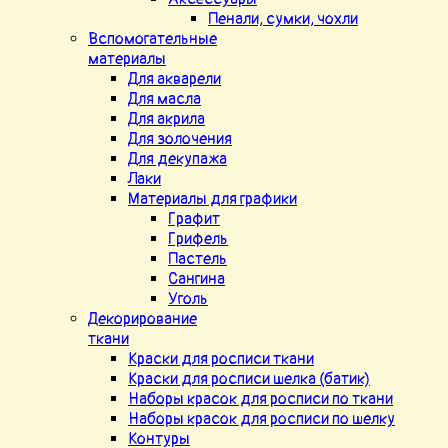
Пенали, сумки, чохли
Вспомогательные
материалы
Для акварели
Для масла
Для акрила
Для золочения
Для декупажа
Лаки
Материалы для графики
Графит
Грифель
Пастель
Сангина
Уголь
Декорирование
ткани
Краски для росписи ткани
Краски для росписи шелка (батик)
Наборы красок для росписи по ткани
Наборы красок для росписи по шелку
Контуры