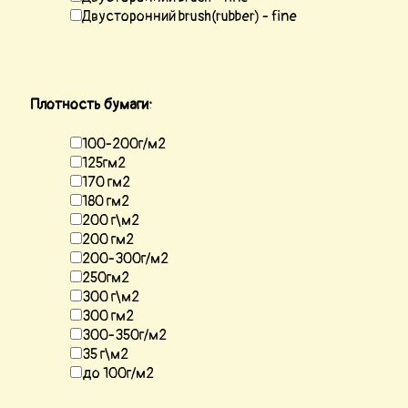
Двусторонний brush(rubber) - fine
Плотность бумаги:
100-200г/м2
125гм2
170 гм2
180 гм2
200 г\м2
200 гм2
200-300г/м2
250гм2
300 г\м2
300 гм2
300-350г/м2
35 г\м2
до 100г/м2