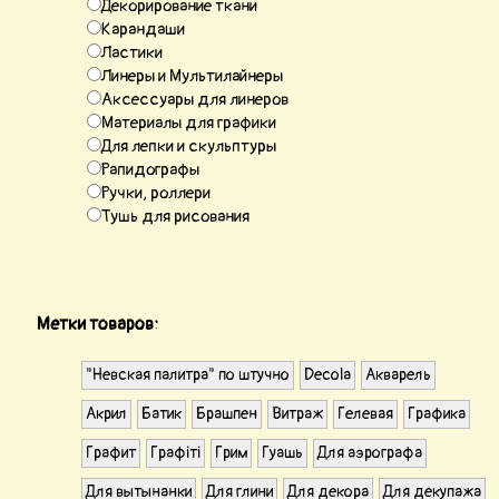
Декорирование ткани
Карандаши
Ластики
Линеры и Мультилайнеры
Аксессуары для линеров
Материалы для графики
Для лепки и скульптуры
Рапидографы
Ручки, роллери
Тушь для рисования
Метки товаров:
"Невская палитра" по штучно
Decola
Акварель
Акрил
Батик
Брашпен
Витраж
Гелевая
Графика
Графит
Графіті
Грим
Гуашь
Для аэрографа
Для вытынанки
Для глини
Для декора
Для декупажа