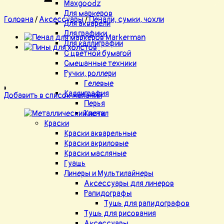
Maxgoodz
Для маркеров
Головна
/
Аксессуары
/
Пенали, сумки, чохли
Для акварели
Для графики
Для каллиграфии
С цветной бумагой
Смешанные техники
Ручки, роллери
Гелевые
Каллиграфия
Добавить в список желаний
Перья
Кисти
Краски
Краски акварельные
Краски акриловые
Краски масляные
Гуашь
Линеры и Мультилайнеры
Аксессуары для линеров
Рапидографы
Тушь для рапидографов
Тушь для рисования
Аксессуары