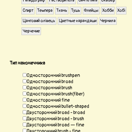
Рапидограф
Растворитель
Синтетика
Сквізер
Спирт
Темпера
Ткань
Тушь
Флейцы
Хобби
Хобі
Цанговий олівець
Цветные карандаши
Чернила
Черчение
Тип наконечника
Односторонний brushpen
Односторонний broad
Односторонний brush
Односторонний brush(fiber)
Односторонний fine
Односторонний bullet-shaped
Двусторонний broad - broad
Двусторонний broad - brush
Двусторонний broad — fine
Двусторонний brush - fine