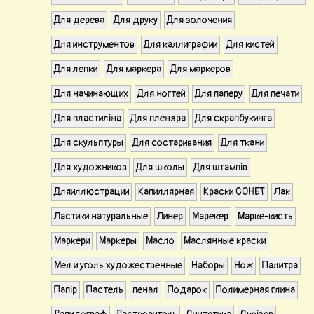
Для дерева
Для друку
Для золочения
Для инструментов
Для каллиграфии
Для кистей
Для лепки
Для маркера
Для маркеров
Для начинающих
Для ногтей
Для паперу
Для печати
Для пластиліна
Для пленэра
Для скрапбукинга
Для скульптуры
Для состаривания
Для ткани
Для художников
Для школы
Для штампів
Дляиллюстрации
Капиллярная
Краски СОНЕТ
Лак
Ластики натуральные
Линер
Марекер
Марке-кисть
Маркери
Маркеры
Масло
Маслянные краски
Мел и уголь художественные
Наборы
Нож
Палитра
Папір
Пастель
пенал
Подарок
Полимерная глина