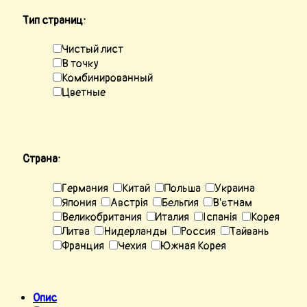
Тип страниц:
Чистый лист
В точку
Комбинированный
Цветные
Страна:
Германия
Китай
Польша
Украина
Япония
Австрія
Бельгия
В'єтнам
Великобритания
Италия
Іспанія
Корея
Литва
Нидерланды
Россия
Тайвань
Франция
Чехия
Южная Корея
Опис