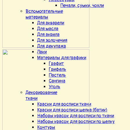
Пенали, сумки, чохли
Вспомогательные
материалы
Для акварели
Для масла
Для акрила
Для золочения
Для декупажа
Лаки
Материалы для графики
Графит
Грифель
Пастель
Сангина
Уголь
Декорирование
ткани
Краски для росписи ткани
Краски для росписи шелка (батик)
Наборы красок для росписи по ткани
Наборы красок для росписи по шелку
Контуры