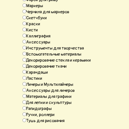
Маркеры
Чернила для маркеров
Скетчбуки
Краски
Кисти
Каллиграфия
Аксессуары
Инструменты для творчества
Вспомогательные материалы
Декорирование стекла и керамики
Декорирование ткани
Карандаши
Ластики
Линеры и Мультилайнеры
Аксессуары для линеров
Материалы для графики
Для лепки и скульптуры
Рапидографы
Ручки, роллери
Тушь для рисования