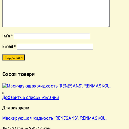
Ім'я
*
Email
*
Схожі товари
Добавить в список желаний
Для акварели
Маскирующая жидкость ‘RENESANS’, RENMASKOL.
180.00
грн.
–
290.00
грн.