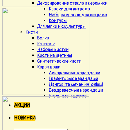
Декорирование стекла и керамики
Краски для витража
Наборы красок для витража
Контуры
Для лепки и скульптуры
Кисти
Белка
Колонок
Наборы кистей
Кисти из щетины
Синтетические кисти
Карандаши
Акварельные карандаши
Графитовые карандаши
Цангові та механічні олівці
Бездревесные карандаши
Угольные и другие
АКЦИИ
НОВИНКИ