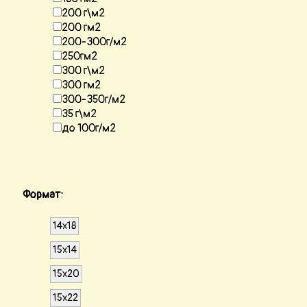
200 г\м2
200 гм2
200-300г/м2
250гм2
300 г\м2
300 гм2
300-350г/м2
35 г\м2
до 100г/м2
Формат:
14х18
15х14
15х20
15х22