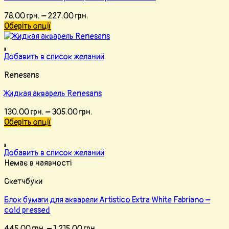
78.00
грн.
–
227.00
грн.
Оберіть опції
Добавить в список желаний
Renesans
Жидкая акварель Renesans
130.00
грн.
–
305.00
грн.
Оберіть опції
Добавить в список желаний
Немає в наявності
Скетчбуки
Блок бумаги для акварели Artistico Extra White Fabriano –
cold pressed
445.00
грн.
–
1,215.00
грн.