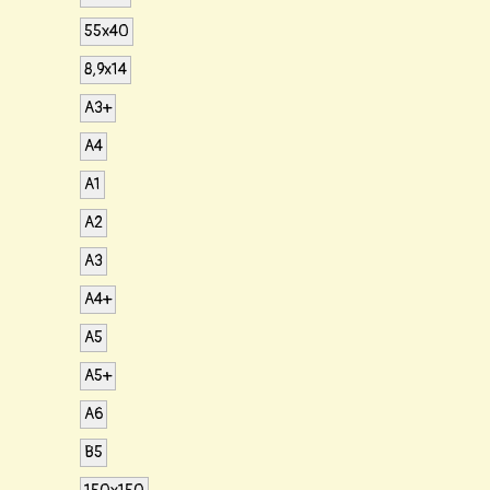
55х40
8,9х14
А3+
А4
А1
А2
А3
А4+
А5
A5+
А6
B5