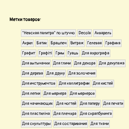
Метки товаров:
"Невская палитра" по штучно
Decola
Акварель
Акрил
Батик
Брашпен
Витраж
Гелевая
Графика
Графит
Графіті
Грим
Гуашь
Для аэрографа
Для вытынанки
Для глини
Для декора
Для декупажа
Для дерева
Для друку
Для золочения
Для инструментов
Для каллиграфии
Для кистей
Для лепки
Для маркера
Для маркеров
Для начинающих
Для ногтей
Для паперу
Для печати
Для пластиліна
Для пленэра
Для скрапбукинга
Для скульптуры
Для состаривания
Для ткани