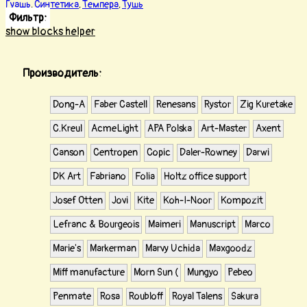
Гуашь
Синтетика
Темпера
Тушь
,
,
,
Фильтр:
show blocks helper
Производитель:
Dong-A
Faber Castell
Renesans
Rystor
Zig Kuretake
С.Kreul
AcmeLight
APA Polska
Art-Master
Axent
Canson
Centropen
Copic
Daler-Rowney
Darwi
DK Art
Fabriano
Folia
Holtz office support
Josef Otten
Jovi
Kite
Koh-I-Noor
Kompozit
Lefranc & Bourgeois
Maimeri
Manuscript
Marco
Marie's
Markerman
Marvy Uchida
Maxgoodz
Miff manufacture
Morn Sun (
Mungyo
Pebeo
Penmate
Rosa
Roubloff
Royal Talens
Sakura