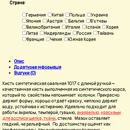
Страна:
Германия
Китай
Польша
Украина
Япония
Австрія
Бельгия
В'єтнам
Великобритания
Италия
Іспанія
Корея
Литва
Нидерланды
Россия
Тайвань
Франция
Чехия
Южная Корея
Опис
Додаткова інформація
Відгуки (0)
Кисть синтетическая овальная 1017 с длиной ручкой –
качественная кисть выполненная из синтетического ворса,
который по свойствам напоминает колонок. Прекрасно
держит форму, хорошо отдаёт краску, неплохо держит
воду, устойчива к истиранию. Идеально подходит для
работы акрилом, темперой, гуашью,
акварелью,
красками
для росписи шелка, ткани
, стекла. Мазок оставляет
гладкий, не рельефный. По достоинству оценят как
профессионалы, так и начинающие художники.