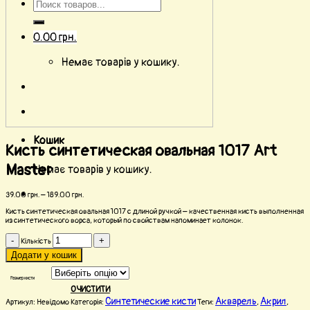
0.00
грн.
Немає товарів у кошику.
Кошик
Кисть синтетическая овальная 1017 Art
Master
Немає товарів у кошику.
39.00
грн.
–
189.00
грн.
Кисть синтетическая овальная 1017 с длиной ручкой – качественная кисть выполненная
из синтетического ворса, который по свойствам напоминает колонок.
Кількість
Додати у кошик
Размер кисти
ОЧИСТИТИ
Синтетические кисти
Акварель
Акрил
Артикул:
Невідомо
Категорія:
Теги:
,
,