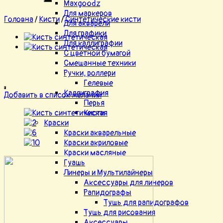
Maxgoodz
Для маркеров
Головна
/
Кисти
/
Синтетические кисти
Для акварели
Для графики
Для каллиграфии
С цветной бумагой
Смешанные техники
Ручки, роллери
Гелевые
Каллиграфия
Добавить в список желаний
Перья
Кисти
Краски
Краски акварельные
Краски акриловые
Краски масляные
Гуашь
Линеры и Мультилайнеры
Аксессуары для линеров
Рапидографы
Тушь для рапидографов
Тушь для рисования
Аксессуары