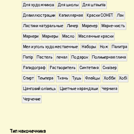
Для художников
Для школы
Для штампів
Дляиллюстрации
Капиллярная
Краски СОНЕТ
Лак
Ластики натуральные
Линер
Марекер
Марке-кисть
Маркери
Маркеры
Масло
Маслянные краски
Мел и уголь художественные
Наборы
Нож
Палитра
Папір
Пастель
пенал
Подарок
Полимерная глина
Рапидограф
Растворитель
Синтетика
Сквізер
Спирт
Темпера
Ткань
Тушь
Флейцы
Хобби
Хобі
Цанговий олівець
Цветные карандаши
Чернила
Черчение
Тип наконечника