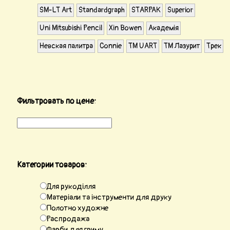
SM-LT Art
Standardgraph
STARPAK
Superior
Uni Mitsubishi Pencil
Xin Bowen
Академія
Невская палитра
Сonnie
ТМ UART
ТМ Лазурит
Трек
Фильтровать по цене:
Категории товаров:
Для рукоділля
Матеріали та інструменти для друку
Полотно художне
Распродажа
Фарби для гриму