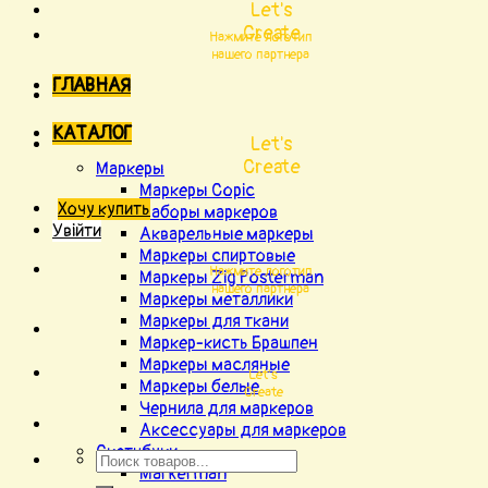
Let's
Create
Нажмите логотип
нашего партнера
ГЛАВНАЯ
КАТАЛОГ
Let's
Create
Маркеры
Маркеры Copic
Хочу купить
Наборы маркеров
Увійти
Акварельные маркеры
Маркеры спиртовые
Нажмите логотип
Маркеры Zig Posterman
нашего партнера
Маркеры металлики
Маркеры для ткани
Маркер-кисть Брашпен
Маркеры масляные
Let's
Маркеры белые
Create
Чернила для маркеров
Аксессуары для маркеров
Скетчбуки
Markerman