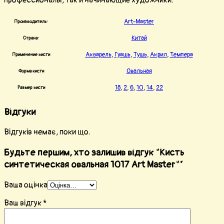
Art-Master
Производитель:
Китай
Страна:
Акварель
,
Гуашь
,
Тушь
,
Акрил
,
Темпера
Применение кисти
Овальная
Форма кисти
18
,
2
,
6
,
10
,
14
,
22
Размер кисти
Відгуки
Відгуків немає, поки що.
Будьте першим, хто залишив відгук “Кисть
синтетическая овальная 1017 Art Master”“
Ваша оцінка
Ваш відгук
*