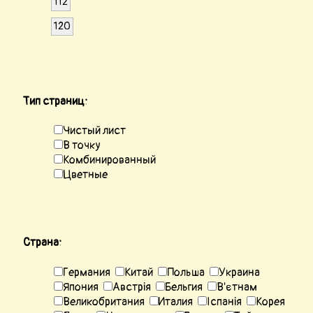
112
120
Тип страниц:
Чистый лист
В точку
Комбинированный
Цветные
Страна:
Германия
Китай
Польша
Украина
Япония
Австрія
Бельгия
В'єтнам
Великобритания
Италия
Іспанія
Корея