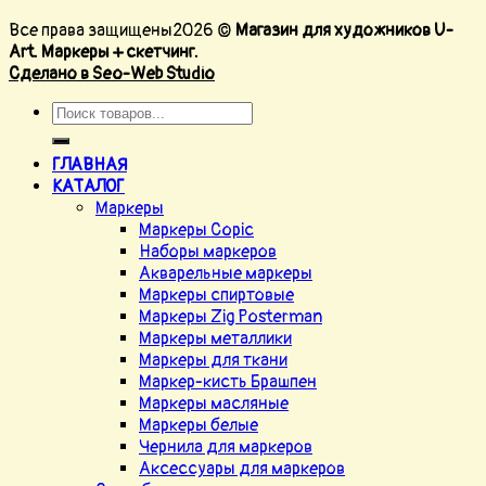
Все права защищены2026 ©
Магазин для художников U-
Art. Маркеры + скетчинг.
Сделано в Seo-Web Studio
ГЛАВНАЯ
КАТАЛОГ
Маркеры
Маркеры Copic
Наборы маркеров
Акварельные маркеры
Маркеры спиртовые
Маркеры Zig Posterman
Маркеры металлики
Маркеры для ткани
Маркер-кисть Брашпен
Маркеры масляные
Маркеры белые
Чернила для маркеров
Аксессуары для маркеров