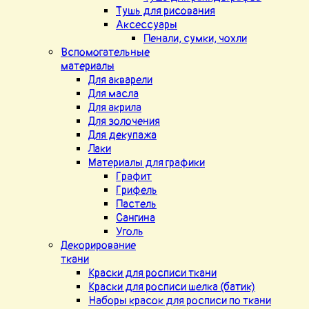
Тушь для рисования
Аксессуары
Пенали, сумки, чохли
Вспомогательные
материалы
Для акварели
Для масла
Для акрила
Для золочения
Для декупажа
Лаки
Материалы для графики
Графит
Грифель
Пастель
Сангина
Уголь
Декорирование
ткани
Краски для росписи ткани
Краски для росписи шелка (батик)
Наборы красок для росписи по ткани