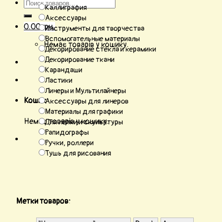
Каллиграфия
Аксессуары
0.00
грн.
Инструменты для творчества
Вспомогательные материалы
Немає товарів у кошику.
Декорирование стекла и керамики
Декорирование ткани
Карандаши
Ластики
Линеры и Мультилайнеры
Кошик
Аксессуары для линеров
Материалы для графики
Немає товарів у кошику.
Для лепки и скульптуры
Рапидографы
Ручки, роллери
Тушь для рисования
Метки товаров: