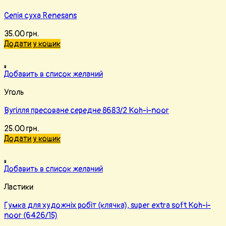
Сепія суха Renesans
35.00
грн.
Додати у кошик
Добавить в список желаний
Уголь
Вугілля пресоване середне 8683/2 Koh-i-noor
25.00
грн.
Додати у кошик
Добавить в список желаний
Ластики
Гумка для художніх робіт (клячка), super extra soft Koh-i-
noor (6426/15)