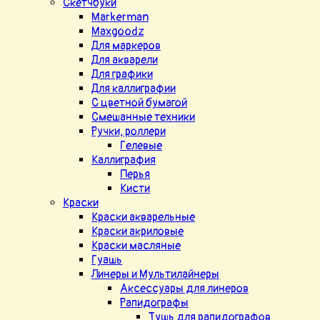
Скетчбуки
Markerman
Maxgoodz
Для маркеров
Для акварели
Для графики
Для каллиграфии
С цветной бумагой
Смешанные техники
Ручки, роллери
Гелевые
Каллиграфия
Перья
Кисти
Краски
Краски акварельные
Краски акриловые
Краски масляные
Гуашь
Линеры и Мультилайнеры
Аксессуары для линеров
Рапидографы
Тушь для рапидографов